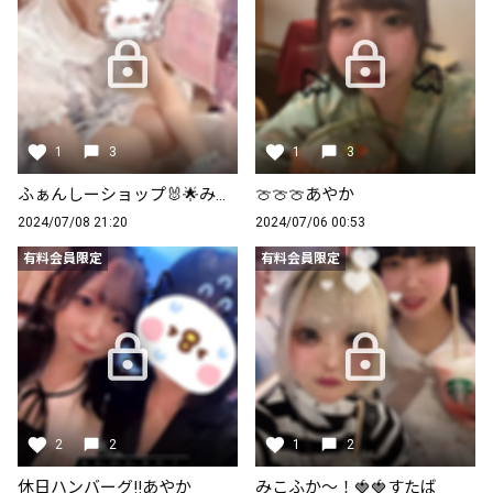
1
3
1
3
ふぁんしーショップ🐰🌟みこと
🍈🍈🍈あやか
2024/07/08 21:20
2024/07/06 00:53
有料会員限定
有料会員限定
2
2
1
2
休日ハンバーグ‼️あやか
みこふか〜！🍓🍓すたば