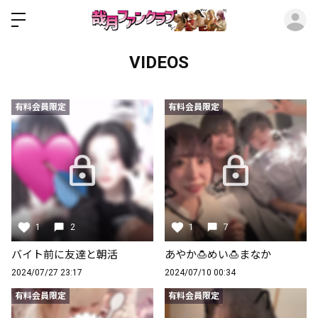
ロ
VIDEOS
有料会員限定
有料会員限定
1
2
1
7
バイト前に友達と朝活
あやか🍮めい🍮まなか
2024/07/27 23:17
2024/07/10 00:34
有料会員限定
有料会員限定