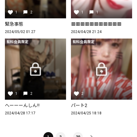
1
2
1
1
緊急事態
🟥🟥🟥🟥🟥🟥🟥🟥🟥🟥🟥
2024/05/02 01:27
2024/04/28 21:24
有料会員限定
有料会員限定
1
2
2
へーーーんしん‼️
パート2
2024/04/28 17:17
2024/04/25 18:18
…
1
2
20