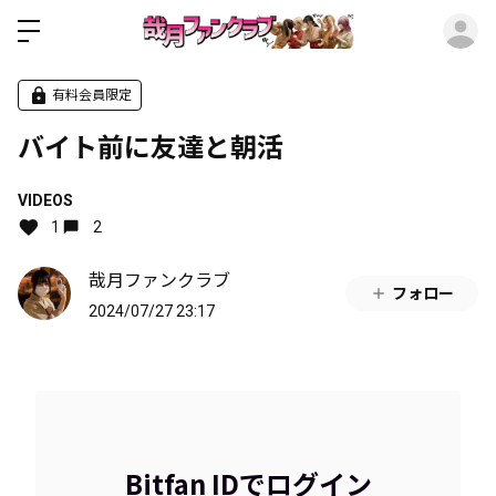
ロ
有料会員限定
バイト前に友達と朝活
VIDEOS
1
2
哉月ファンクラブ
フォロー
2024/07/27 23:17
Bitfan IDでログイン