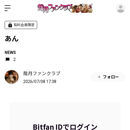
ロ
有料会員限定
あん
NEWS
2
哉月ファンクラブ
フォロー
2026/07/08 17:38
Bitfan IDでログイン