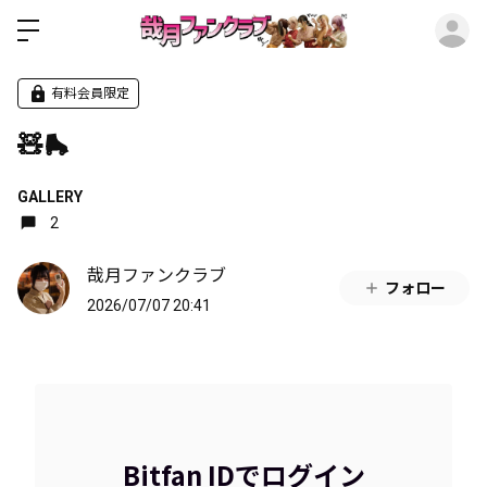
ロ
有料会員限定
🧸🛼
GALLERY
2
哉月ファンクラブ
フォロー
2026/07/07 20:41
Bitfan IDでログイン