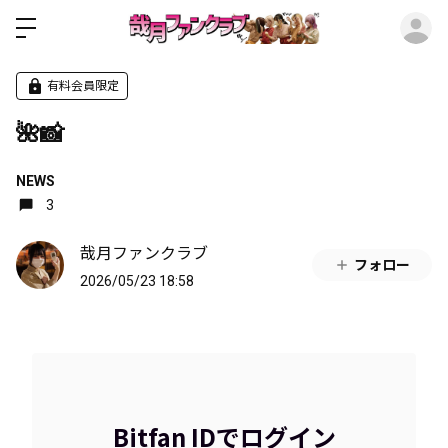
ロ
有料会員限定
🌺📸
NEWS
3
哉月ファンクラブ
フォロー
2026/05/23 18:58
Bitfan IDでログイン